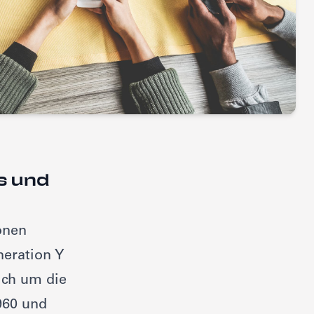
s und
onen
eration Y
ich um die
960 und