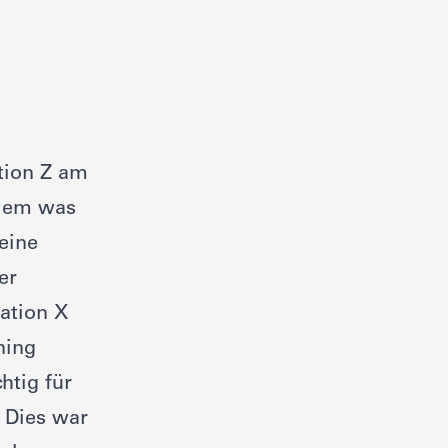
ation Z am
llem was
 eine
er
ation X
ning
htig für
. Dies war