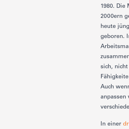
1980. Die 
2000ern ge
heute jüng
geboren. I
Arbeitsmar
zusammena
sich, nich
Fähigkeit
Auch wenn
anpassen w
verschied
In einer
dr