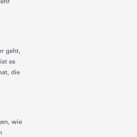
sehr
r geht,
ist es
at, die
gen, wie
h