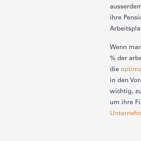
ausserdem
ihre Pens
Arbeitspla
Wenn man 
% der arbe
die
optim
in den Vo
wichtig, z
um ihre F
Unternehm