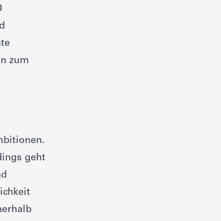
D
nd
nte
en zum
mbitionen.
dings geht
nd
ichkeit
nerhalb