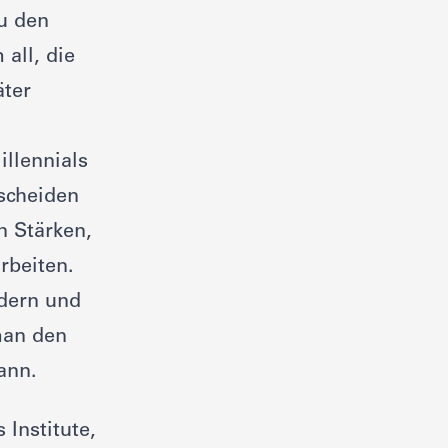
zu den
all, die
äter
illennials
scheiden
en Stärken,
rbeiten.
ndern und
man den
ann.
Institute,