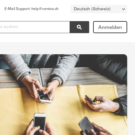
Choose
Deutsch (Schweiz)
E-Mail Support: help@ventoo.ch
a
language
en
Anmelden
Search