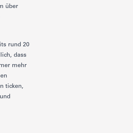
em über
e
ts rund 20
lich, dass
mmer mehr
men
n ticken,
 und