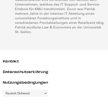
Geschäftsführer und Co-Gründer von Ventoo, dem
Unternehmen, welches das IT Support- und Service-
Erlebnis für KMU transformiert. Zuvor war Patrick
mehrere Jahre in der internen IT Abteilung eines
universitären Forschungsinstituts und in
verschiedenen Frontabteilungen einer Retailbank tätig.
Patrick studierte Law & Economics an der Universität
St. Gallen.
Kontakt
Datenschutzerklärung
Nutzungsbedingungen
Choose
Deutsch (Schweiz)
a
language